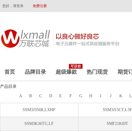
您好，请登录
免费注册
可议价
首页
品牌目录
超级爆款
热门现货
期货
产品目录
A
B
C
D
E
F
G
H
I
J
K
SSM3J356R,LXHF
SSM3J15CT,L3F
SSM3K36TU,LF
SMF21K0JT