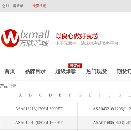
您好，请登录
免费注册
可议价
首页
品牌目录
超级爆款
热门现货
期货
产品目录
A
B
C
D
E
F
G
H
I
J
K
ASA013216(1206)L3000FT
ASA043216(1206)L1
ASA012012(0805)L1600FT
ASA011608(0603)L4