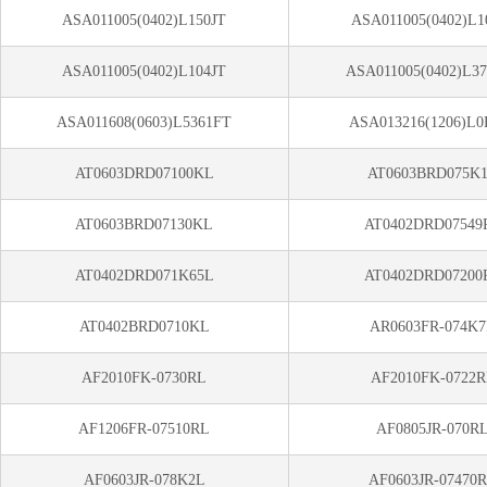
ASA011005(0402)L150JT
ASA011005(0402)L1
ASA011005(0402)L104JT
ASA011005(0402)L3
ASA011608(0603)L5361FT
ASA013216(1206)L0
AT0603DRD07100KL
AT0603BRD075K
AT0603BRD07130KL
AT0402DRD07549
AT0402DRD071K65L
AT0402DRD07200
AT0402BRD0710KL
AR0603FR-074K
AF2010FK-0730RL
AF2010FK-0722
AF1206FR-07510RL
AF0805JR-070R
AF0603JR-078K2L
AF0603JR-07470