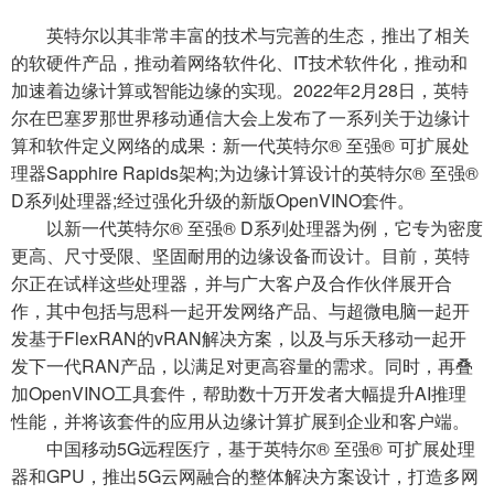
英特尔以其非常丰富的技术与完善的生态，推出了相关
的软硬件产品，推动着网络软件化、IT技术软件化，推动和
加速着边缘计算或智能边缘的实现。2022年2月28日，英特
尔在巴塞罗那世界移动通信大会上发布了一系列关于边缘计
算和软件定义网络的成果：新一代英特尔® 至强® 可扩展处
理器Sapphire Rapids架构;为边缘计算设计的英特尔® 至强®
D系列处理器;经过强化升级的新版OpenVINO套件。
以新一代英特尔® 至强® D系列处理器为例，它专为密度
更高、尺寸受限、坚固耐用的边缘设备而设计。目前，英特
尔正在试样这些处理器，并与广大客户及合作伙伴展开合
作，其中包括与思科一起开发网络产品、与超微电脑一起开
发基于FlexRAN的vRAN解决方案，以及与乐天移动一起开
发下一代RAN产品，以满足对更高容量的需求。同时，再叠
加OpenVINO工具套件，帮助数十万开发者大幅提升AI推理
性能，并将该套件的应用从边缘计算扩展到企业和客户端。
中国移动5G远程医疗，基于英特尔® 至强® 可扩展处理
器和GPU，推出5G云网融合的整体解决方案设计，打造多网