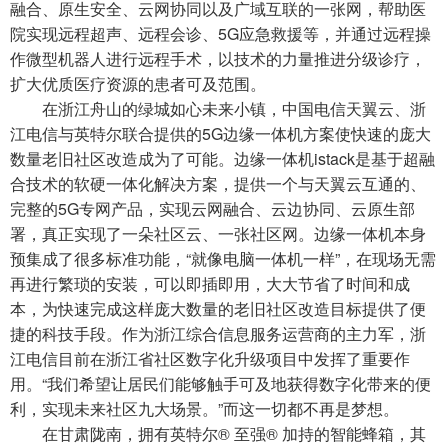
融合、原生安全、云网协同以及广域互联的一张网，帮助医
院实现远程超声、远程会诊、5G应急救援等，并通过远程操
作微型机器人进行远程手术，以技术的力量推进分级诊疗，
扩大优质医疗资源的患者可及范围。
在浙江舟山的绿城如心未来小镇，中国电信天翼云、浙
江电信与英特尔联合提供的5G边缘一体机方案使快速的庞大
数量老旧社区改造成为了可能。边缘一体机istack是基于超融
合技术的软硬一体化解决方案，提供一个与天翼云互通的、
完整的5G专网产品，实现云网融合、云边协同、云原生部
署，真正实现了一朵社区云、一张社区网。边缘一体机本身
预集成了很多标准功能，“就像电脑一体机一样”，在现场无需
再进行繁琐的安装，可以即插即用，大大节省了时间和成
本，为快速完成这样庞大数量的老旧社区改造目标提供了便
捷的科技手段。作为浙江综合信息服务运营商的主力军，浙
江电信目前在浙江省社区数字化升级项目中发挥了重要作
用。“我们希望让居民们能够触手可及地获得数字化带来的便
利，实现未来社区九大场景。”而这一切都不再是梦想。
在甘肃陇南，拥有英特尔® 至强® 加持的智能蜂箱，其