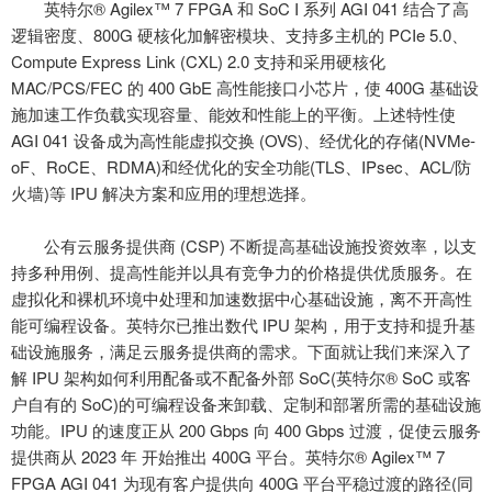
英特尔
® Agilex™ 7 FPGA 和 SoC I 系列 AGI 041 结合了高
逻辑密度、800G 硬核化加解密模块、支持多主机的 PCIe 5.0、
Compute Express Link (CXL) 2.0 支持和采用硬核化
MAC/PCS/FEC 的 400 GbE 高性能接口小芯片，使 400G 基础设
施加速工作负载实现容量、能效和性能上的平衡。上述特性使
AGI 041 设备成为高性能虚拟交换 (OVS)、经优化的存储(NVMe-
oF、RoCE、RDMA)和经优化的安全功能(TLS、IPsec、ACL/防
火墙)等 IPU 解决方案和应用的理想选择。
公有云服务提供商
(CSP) 不断提高基础设施投资效率，以支
持多种用例、提高性能并以具有竞争力的价格提供优质服务。在
虚拟化和裸机环境中处理和加速数据中心基础设施，离不开高性
能可编程设备。英特尔已推出数代 IPU 架构，用于支持和提升基
础设施服务，满足云服务提供商的需求。下面就让我们来深入了
解 IPU 架构如何利用配备或不配备外部 SoC(英特尔® SoC 或客
户自有的 SoC)的可编程设备来卸载、定制和部署所需的基础设施
功能。IPU 的速度正从 200 Gbps 向 400 Gbps 过渡，促使云服务
提供商从 2023 年 开始推出 400G 平台。英特尔® Agilex™ 7
FPGA AGI 041 为现有客户提供向 400G 平台平稳过渡的路径(同