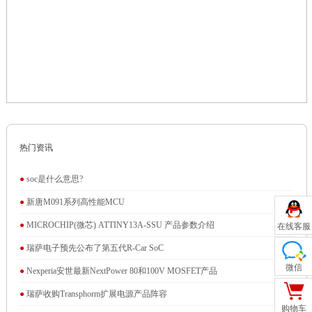
热门资讯
●
soc是什么意思?
●
新唐M091系列高性能MCU
●
MICROCHIP(微芯) ATTINY13A-SSU 产品参数介绍
在线客服
●
瑞萨电子预先公布了第五代R-Car SoC
微信
●
Nexperia安世​最新NextPower 80和100V MOSFET产品
●
瑞萨收购Transphorm扩展电源产品阵容
购物车