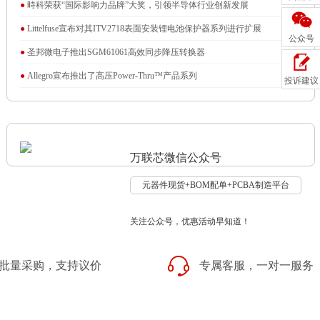
●
時科荣获“国际影响力品牌”大奖，引领半导体行业创新发展
●
Littelfuse宣布对其ITV2718表面安装锂电池保护器系列进行扩展
公众号
●
圣邦微电子推出SGM61061高效同步降压转换器
●
Allegro宣布推出了高压Power-Thru™产品系列
投诉建议
万联芯微信公众号
元器件现货+BOM配单+PCBA制造平台
关注公众号，优惠活动早知道！
批量采购，支持议价
专属客服，一对一服务