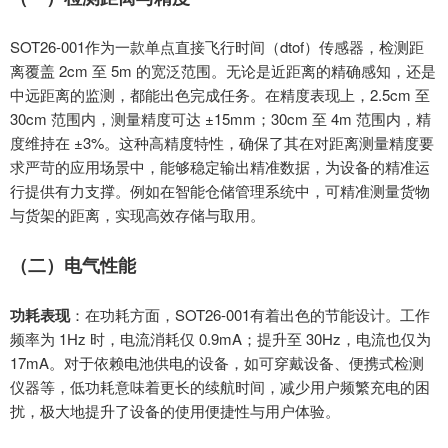
SOT26-001
作为一款单点直接飞行时间（
dtof）传感器，检测距
离覆盖 2cm 至 5m 的宽泛范围。无论是近距离的精确感知，还是
中远距离的监测，都能出色完成任务。在精度表现上，2.5cm 至
30cm 范围内，测量精度可达 ±15mm；30cm 至 4m 范围内，精
度维持在 ±3%。这种高精度特性，确保了其在对距离测量精度要
求严苛的应用场景中，能够稳定输出精准数据，为设备的精准运
行提供有力支撑。例如在智能仓储管理系统中，可精准测量货物
与货架的距离，实现高效存储与取用。
（二）电气性能
功耗表现
：在功耗方面，
SOT26-001
有着出色的节能设计。工作
频率为
1Hz
时，电流消耗仅
0.9mA
；提升至
30Hz
，电流也仅为
17mA
。对于依赖电池供电的设备，如可穿戴设备、便携式检测
仪器等，低功耗意味着更长的续航时间，减少用户频繁充电的困
扰，极大地提升了设备的使用便捷性与用户体验。