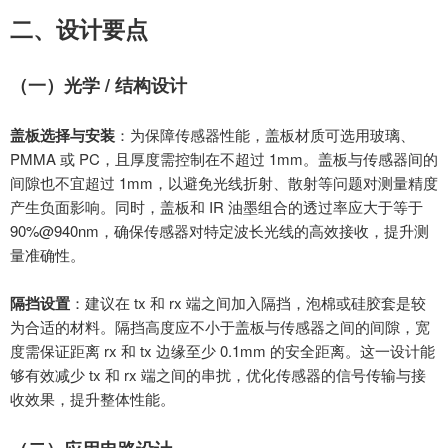
二、设计要点
（一）光学
/ 结构设计
盖板选择与安装
：为保障传感器性能，盖板材质可选用玻璃、
PMMA
或
PC
，且厚度需控制在不超过
1mm
。盖板与传感器间的
间隙也不宜超过
1mm
，以避免光线折射、散射等问题对测量精度
产生负面影响。同时，盖板和
IR
油墨组合的透过率应大于等于
90%@940nm
，确保传感器对特定波长光线的高效接收，提升测
量准确性。
隔挡设置
：建议在
tx
和
rx
端之间加入隔挡，泡棉或硅胶套是较
为合适的材料。隔挡高度应不小于盖板与传感器之间的间隙，宽
度需保证距离
rx
和
tx
边缘至少
0.1mm
的安全距离。这一设计能
够有效减少
tx
和
rx
端之间的串扰，优化传感器的信号传输与接
收效果，提升整体性能。