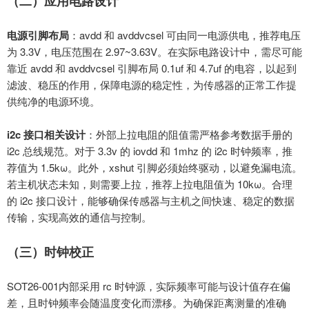
（二）应用电路设计
电源引脚布局
：
avdd
和
avddvcsel
可由同一电源供电，推荐电压
为
3.3V
，电压范围在
2.97~3.63V
。在实际电路设计中，需尽可能
靠近
avdd
和
avddvcsel
引脚布局
0.1uf
和
4.7uf
的电容，以起到
滤波、稳压的作用，保障电源的稳定性，为传感器的正常工作提
供纯净的电源环境。
i2c
接口相关设计
：外部上拉电阻的阻值需严格参考数据手册的
i2c
总线规范。对于
3.3v
的
iovdd
和
1mhz
的
i2c
时钟频率，推
荐值为
1.5kω
。此外，
xshut
引脚必须始终驱动，以避免漏电流。
若主机状态未知，则需要上拉，推荐上拉电阻值为
10kω
。合理
的
i2c
接口设计，能够确保传感器与主机之间快速、稳定的数据
传输，实现高效的通信与控制。
（三）时钟校正
SOT26-001
内部采用
rc 时钟源，实际频率可能与设计值存在偏
差，且时钟频率会随温度变化而漂移。为确保距离测量的准确