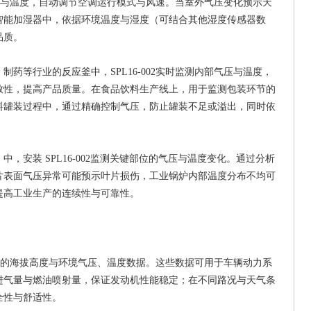
与温度，自动调节空调运行模式与风速。当室外气压变化预示天
智能加湿器中，依据环境温度与湿度（可结合其他湿度传感器数
品质。
、制药等行业的反应釜中，
SPL16-002
实时监测内部气压与温度，
致性，提高产品质量。在食品饮料生产线上，用于监测包装环节的
料罐装过程中，通过精确控制气压，防止罐装不足或溢出，同时依
）中，安装
SPL16-002
监测关键部位的气压与温度变化。通过分析
片表面气压异常可能预示叶片损伤，工业锅炉内部温度分布不均可
提高工业生产的连续性与可靠性。
的海拔高度与环境气压、温度数据。这些数据可用于车辆动力系
进气量与燃油喷射量，保证发动机性能稳定；在不同路况与天气条
全性与舒适性。