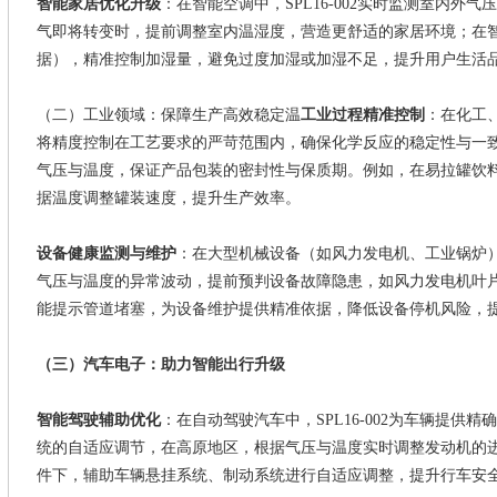
智能家居优化升级
：在智能空调中，
SPL16-002
实时监测室内外气压
气即将转变时，提前调整室内温湿度，营造更舒适的家居环境；在
据），精准控制加湿量，避免过度加湿或加湿不足，提升用户生活
（二）工业领域：保障生产高效稳定温
工业过程精准控制
：在化工
将精度控制在工艺要求的严苛范围内，确保化学反应的稳定性与一
气压与温度，保证产品包装的密封性与保质期。例如，在易拉罐饮
据温度调整罐装速度，提升生产效率。
设备健康监测与维护
：在大型机械设备（如风力发电机、工业锅炉
气压与温度的异常波动，提前预判设备故障隐患，如风力发电机叶
能提示管道堵塞，为设备维护提供精准依据，降低设备停机风险，
（三）汽车电子：助力智能出行升级
智能驾驶辅助优化
：在自动驾驶汽车中，
SPL16-002
为车辆提供精确
统的自适应调节，在高原地区，根据气压与温度实时调整发动机的
件下，辅助车辆悬挂系统、制动系统进行自适应调整，提升行车安