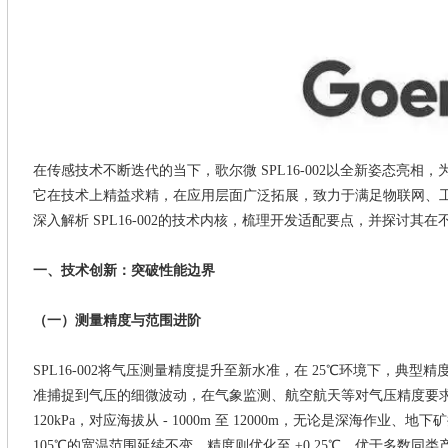
在传感技术不断迭代的当下，歌尔微
SPL16-002
以全新姿态亮相，
它在技术上精益求精，在应用层面广泛拓展，致力于满足物联网、
深入解析 SPL16-002的技术内核，梳理开发适配要点，并探讨其
一、技术创新：突破性能边界
（一）测量精度与范围进阶
SPL16-002
将气压测量精度提升至新水准，在
25℃环境下，典型精度可
准捕捉到气压的细微波动，在气象监测、航空航天等对气压精度要求严苛
120kPa，对应海拔从 - 1000m 至 12000m，无论是深海作业
105℃的宽温范围延续不变，精度则优化至 ±0.25℃，优于多数