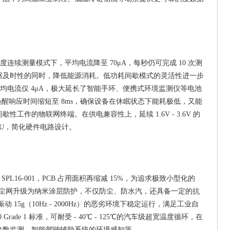
度连续测量模式下，平均电流降至
70μA，每秒仍可完成 10 次测
据及时性的同时，降低能源消耗。低功耗间歇模式的灵活性进一步
s 时，平均电流仅 4μA，极大延长了智能手环、便携式环境监测仪等电池
唤醒响应时间缩短至 8ms，确保设备在休眠状态下能耗极低，又能
作的物联网终端。在供电兼容性上，延续 1.6V - 3.6V 的
流 MCU，简化硬件电路设计。
相比 SPL16-001，PCB 占用面积再缩减 15%，为追求极致小型化的
防尘网升级为纳米涂层防护，不仅防尘、防水汽，还具备一定的抗
动 15g（10Hz - 2000Hz）的恶劣环境下稳定运行，满足工业自
ade 1 标准，可耐受 - 40℃ - 125℃的汽车级超宽温度循环，在
参数监测、智能驾驶辅助系统的环境感知等。