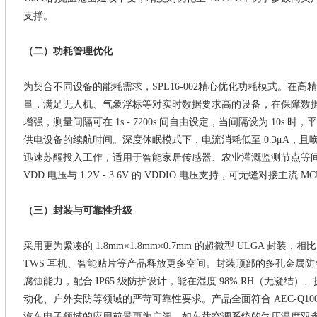
支撑。
（二）功耗管理优化
为契合不同设备的能耗需求，SPL16-002
精心优化功耗模式。在高精
量，满足无人机、气象浮标等对实时数据要求高的设备，在保障数
增强，测量间隔可在 1s - 7200s 间自由设定，当间隔设为 10
供电设备的续航时间。深度休眠模式下，电流消耗低至 0.3μA，且
迅速苏醒投入工作，适用于智能家居传感器、农业灌溉监测节点等间歇性工
VDD 电压与 1.2V - 3.6V 的 VDDIO 电压支持，可无缝对接主
（三）封装与可靠性升级
采用更为紧凑的
1.8mm×1.8mm×0.7mm 的超微型 ULGA 封装，
TWS 耳机、智能贴片等产品释放更多空间。封装顶部的多孔金属
腐蚀能力，配合 IP65 级防护设计，能在湿度 98% RH（无凝结）、振
动化、户外安防等领域的严苛可靠性要求。产品全面符合 AEC-Q100 Gr
汽车电子领域的应用前景更为广阔，如车载空调系统的气压温度双