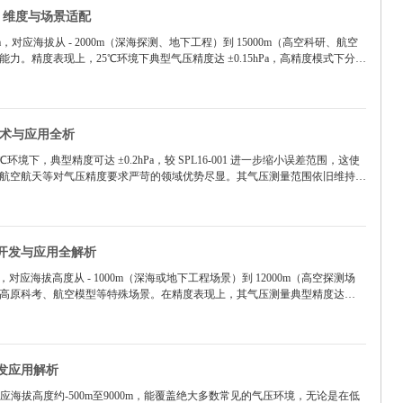
数、维度与场景适配
30kPa，对应海拔从 - 2000m（深海探测、地下工程）到 15000m（高空科研、航空
。精度表现上，25℃环境下典型气压精度达 ±0.15hPa，高精度模式下分
度差对应的气压变化，满足室内微定位、精密设备高度校准等对精度要求苛刻的场景。
，技术与应用全析
℃环境下，典型精度可达 ±0.2hPa，较 SPL16-001 进一步缩小误差范围，这使
航空航天等对气压精度要求严苛的领域优势尽显。其气压测量范围依旧维持在
m 至 12000m，无论是深海作业、地下矿井，还是高空飞行，都能稳定工作。在温度测量方
度则优化至 ±0.25℃，优于多数同类产品，为高温工业制程、低温冷链物流等场景
、开发与应用全解析
0kPa，对应海拔高度从 - 1000m（深海或地下工程场景）到 12000m（高空探测场
高原科考、航空模型等特殊场景。在精度表现上，其气压测量典型精度达
；高精度模式下分辨率更是提升至 0.02Pa，能捕捉到 0.2mm 高度差对应的气压
提供数据支撑。
开发应用解析
kPa，对应海拔高度约-500m至9000m，能覆盖绝大多数常见的气压环境，无论是在低