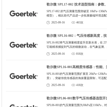
歌尔微 SPL17-002 技术选型指南：参
SPL17-002 的气压测量范围突破至 10kPa~1
模型），相比前代产品进一步拓展极端环境适配能力
辨率提升至 0.01Pa，可捕捉 0.1mm 高
2025-09-16
463次
歌尔微 SPL16-002：气压传感新高度
SPL16-002将气压测量精度提升至新水准，在 25
它能精准捕捉到气压的细微波动，在气象监测、
20kPa - 120kPa，对应海拔从 - 1000
2025-09-16
818次
面，-40℃ - 105℃的宽温范围延续不变，精
提供更可靠的度数据支撑。
歌尔微SPL16-001高精度传感器：性能
SPL16-001的气压测量范围扩展至 20kPa~12
景），突破传统传感器的海拔覆盖限制，可适配
±0.3hPa（25℃环境下），优于多数同级别产品
2025-09-16
418次
变化，为室内微定位、精密设备高度校准等场景
歌尔微SPL06-001数字气压传感器选型
SPL06-001的气压测量范围为30kPa至110