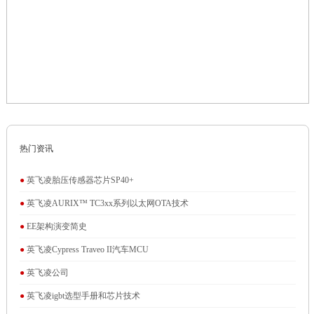
热门资讯
●
英飞凌胎压传感器芯片SP40+
●
英飞凌AURIX™ TC3xx系列以太网OTA技术
●
EE架构演变简史
●
英飞凌Cypress Traveo II汽车MCU
●
英飞凌公司
●
英飞凌igbt选型手册和芯片技术