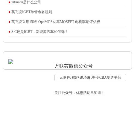
●
infineon是什么公司
●
英飞凌IGBT单管命名规则
●
英飞凌采用150V OptiMOS功率MOSFET 电机驱动评估板
●
SiC还是IGBT，新能源汽车如何选？
万联芯微信公众号
元器件现货+BOM配单+PCBA制造平台
关注公众号，优惠活动早知道！