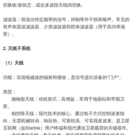
切换收
/
发状态，或在多波段天线间切换。
滤波器：筛选出特定频带的信号，抑制带外干扰和噪声。常见的
有声表面波滤波器、介质滤波器和腔体滤波器（用于高功率场
景）。
2.
天线子系统
（
1
）
天线
功能：实现电磁波的辐射和接收，是信号进出设备的
“门户”。
类型：
抛物面天线：传统形式，高增益，常用于地面站和早期卫
星。
相控阵天线：现代技术的核心。通过电子方式控制波束指
向，无需机械转动，响应快、可靠性高、可实现多波束。是卫星
互联网（如
Starlink
）用户终端和现代通信卫星载荷的关键器件。
龙伯透镜天线：新兴技术，能实现更宽角度范围内的多波