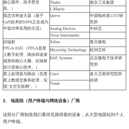
核心器件，技术壁垒
Thales
南京三乐集团
高。）
L3Harris
固态功率放大器
（
基于
Qorvo
中国电科第
13/55
研
GaN
技术的
SSPA
正在成为
究所
中低功率应用的主流
）
Analog Devices
中科芯
Texas Instruments
抗辐射
Xilinx
复旦微电
FPGA/ASIC
（
FPGA
是星
Microchip Technology
杭州芯科
上数字处理、路由和波束
BAE Systems
北京微电子技术研
成形的核心大脑。抗辐射
究所
设计是核心技术。）
星上处理器与路由
（负责
Cisco
各大卫星研究院所
星上数据交换和处理，实
自研
Viasat
现
“太空互联网”。）
2
、
地面段（用户终端与网络设备）厂商
这部分厂商制造我们看得见摸得着的设备，从大型地面站到个人
用户终端。