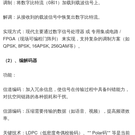
调制：将数字比特流（
0
和
1
）加载到载波信号上。
解调：从接收到的载波信号中恢复出数字比特流。
实现方式：现代主要通过数字信号处理器
或
专用集成电路
/
FPGA
（现场可编程门阵列） 来实现，支持复杂的调制方案（如
QPSK, 8PSK, 16APSK, 256QAM
等）。
（
2
）、
编解码器
功能：
信道编码：加入冗余信息，使信号在传输过程中具备纠错能力，
对抗空间链路的各种损耗和干扰。
信源编码：压缩需要传输的数据（如语音、视频），提高频谱效
率。
关键技术：
LDPC
（低密度奇偶校验码）、
** Polar
码
**
等是当前