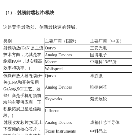
（
1
）
.
射频前端芯片
/
模块
这是竞争最激烈、创新最快速的领域。
类别
主要厂商（国际）
主要厂商（中国）
射频功放
(GaN
是主流
Qorvo
三安光电
技术方向，尤其是在
Analog Devices
国博电子
终端
PA
中，以实现高
Macom
中电科
13/55
所
效率和功率。
)
Wolfspeed
低噪声放大器
/
射频开
Qorvo
卓胜微
关
(
LNA
和开关常用
Analog Devices
唯捷创芯
GaAs
或
SOI
工艺。这
些厂商是手机射频前
Skyworks
紫光展锐
端的主要供应商，正
积极拓展卫星通信频
Infineon
段。
)
射频收发芯片
(
实现上
Analog Devices
成都仕芯半导体
下变频的核心芯片，
Texas Instruments
中科晶上