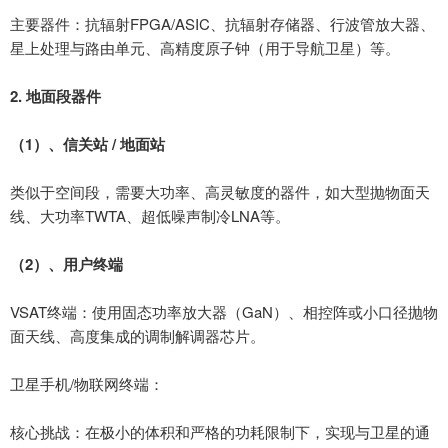
主要器件：抗辐射
FPGA/ASIC
、抗辐射存储器、行波管放大器、
星上处理与路由单元、高精度原子钟（用于导航卫星）等。
2.
地面段器件
（
1
）、
信关站
/
地面站
类似于空间段，需要大功率、高灵敏度的器件，如大型抛物面天
线、大功率
TWTA
、超低噪声制冷
LNA
等。
（
2
）、
用户终端
VSAT
终端：使用固态功率放大器（
GaN
）、相控阵或小口径抛物
面天线、高度集成的调制解调器芯片。
卫星手机
/
物联网终端：
核心挑战：在极小的体积和严格的功耗限制下，实现与卫星的通