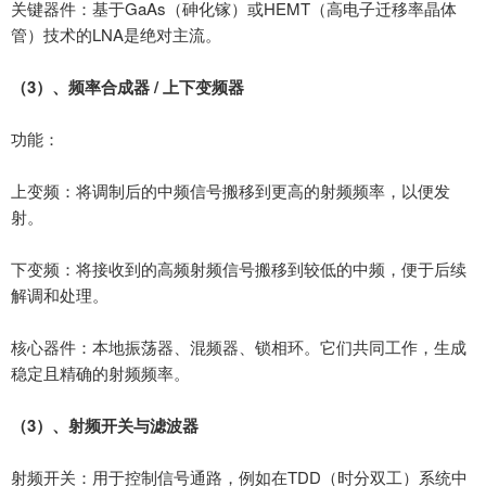
关键器件：基于
GaAs
（砷化镓）或
HEMT
（高电子迁移率晶体
管）技术的
LNA
是绝对主流。
（
3
）、
频率合成器
/
上下变频器
功能：
上变频：将调制后的中频信号搬移到更高的射频频率，以便发
射。
下变频：将接收到的高频射频信号搬移到较低的中频，便于后续
解调和处理。
核心器件：本地振荡器、混频器、锁相环。它们共同工作，生成
稳定且精确的射频频率。
（
3
）、
射频开关与滤波器
射频开关：用于控制信号通路，例如在
TDD
（时分双工）系统中