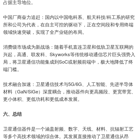
占据主导地位。
中国厂商奋力追赶：国内以中国电科系、航天科技
/
科工系的研究
所和公司为代表，在自主可控的驱动下，正在空间段和专用终端
领域快速突破，实现了全产业链的布局。
消费级市场成为新战场：随着手机直连卫星和低轨卫星互联网的
兴起，高通、联发科、
Skyworks
等传统移动通信芯片巨头强势入
局，将卫星通信功能集成到
SoC
或射频前端中，极大地降低了终
端门槛。
技术融合加速：卫星通信技术与
5G/6G
、人工智能、先进半导体
材料（
GaN/SiGe
）深度耦合，推动器件向更高频段、更宽带宽、
更小体积、更低功耗和更低成本发展。
六、
总结
卫星通信器件是一个涵盖射频、数字、天线、材料、抗辐射工艺
等多个高技术领域的综合体。其发展直接推动了卫星通信从昂