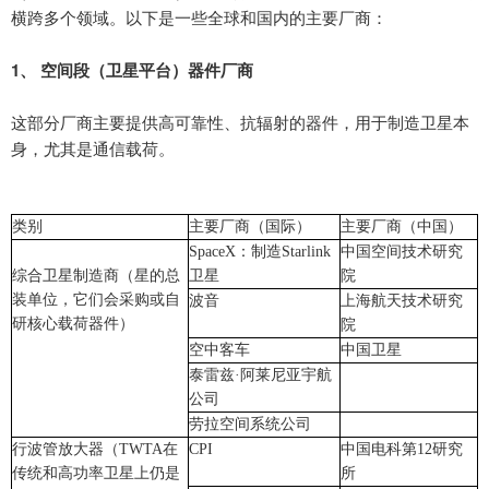
横跨多个领域。以下是一些全球和国内的主要
厂商：
1
、
空间段（卫星平台）器件厂商
这部分厂商主要提供高可靠性、抗辐射的器件，用于制造卫星本
身，尤其是通信载荷。
类别
主要厂商（国际）
主要厂商（中国）
SpaceX
：制造
Starlink
中国空间技术研究
综合卫星制造商
（
星的总
卫星
院
装单位，它们会采购或自
波音
上海航天技术研究
研核心载荷器件
）
院
空中客车
中国卫星
泰雷兹
·阿莱尼亚宇航
公司
劳拉空间系统公司
行波管放大器
（
TWTA
在
CPI
中国电科第
12
研究
传统和高功率卫星上仍是
所