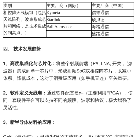
类别
主要厂商（国际）
主要厂商（中国）
相控阵天线模组
（包括
Kymeta
信
维通信
天线阵列、波束形成芯
Starlink
硕贝德
片和网络，是技术集成
Ball Aerospace
海格通信
的制高点。）
盛路通信
四
、
技术发展趋势
1
、
高度集成化与芯片化：
将整个射频前端（
PA, LNA,
开关， 滤
波器）集成到单一芯片中，形成射频
SoC
或相控阵芯片，以减小
体积、降低成本，这对于消费级应用（如手机直连）至关重要。
2
、
软件定义无线电：
通过软件配置硬件（主要利用
FPGA
），使
同一套硬件平台可以支持不同的频段、波形和协议，极大增强了
灵活性。
3
、
新半导体材料的应用：
GaN
（氮化镓）：已成为
PA
的主流技术，提供更高的功率密度和