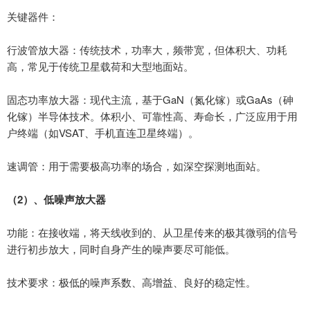
关键器件：
行波管放大器：传统技术，功率大，频带宽，但体积大、功耗
高，常见于传统卫星载荷和大型地面站。
固态功率放大器：现代主流，基于
GaN
（氮化镓）或
GaAs
（砷
化镓）半导体技术。体积小、可靠性高、寿命长，广泛应用于用
户终端（如
VSAT
、手机直连卫星终端）。
速调管：用于需要极高功率的场合，如深空探测地面站。
（
2
）、
低噪声放大器
功能：在接收端，将天线收到的、从卫星传来的极其微弱的信号
进行初步放大，同时自身产生的噪声要尽可能低。
技术要求：极低的噪声系数、高增益、良好的稳定性。