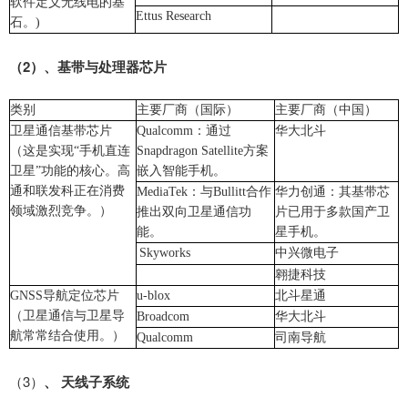
软件定义无线电的基
Ettus Research
石。
)
（
2
）、
基带与处理器芯片
类别
主要厂商（国际）
主要厂商（中国）
卫星通信基带芯片
Qualcomm
：通过
华大北斗
（这是实现
“手机直连
Snapdragon Satellite
方案
卫星”功能的核心。高
嵌入智能手机。
通和联发科正在消费
MediaTek
：与
Bullitt
合作
华力创通：其基带芯
领域激烈竞争。）
推出双向卫星通信功
片已用于多款国产卫
能。
星手机。
Skyworks
中兴微电子
翱捷科技
GNSS
导航定位芯片
u-blox
北斗星通
（卫星通信与卫星导
Broadcom
华大北斗
航常常结合使用。）
Qualcomm
司南导航
（3）
、
天线子系统