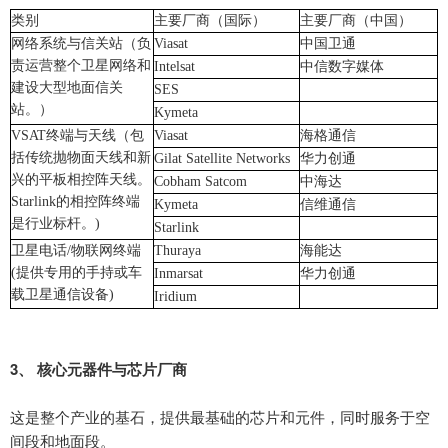
类别
主要厂商（国际）
主要厂商（中国）
网络系统与信关站
（负
Viasat
中国卫通
责运营整个卫星网络和
Intelsat
中信数字媒体
建设大型地面信关
SES
站。）
Kymeta
VSAT
终端与天线
（
包
Viasat
海格通信
括传统抛物面天线和新
Gilat Satellite Networks
华力创通
兴的平板相控阵天线。
Cobham Satcom
中海达
Starlink
的相控阵终端
Kymeta
信维通信
是行业标杆。
)
Starlink
卫星电话
/
物联网终端
Thuraya
海能达
(
提供专用的手持或车
Inmarsat
华力创通
载卫星通信设备
)
Iridium
3
、
核心元器件与芯片厂商
这是整个产业的基石，提供最基础的芯片和元件，同时服务于空
间段和地面段。