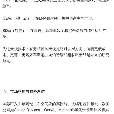
效率。
GaAs
（砷化镓）：在
LNA
和射频开关中仍占主导地位。
SiGe
（锗硅）：在高速、高频率数字和混合信号电路中应用广
泛。
先进天线技术：有源相控阵天线是绝对发展方向，向着更低成
本、更薄、更高效率演进。龙伯透镜和超材料天线是未来的研究
热点。
五、
市场格局与趋势总结
国际巨头主导高端：在空间段的高性能、抗辐射器件领域，欧美
公司如
Analog Devices
、
Qorvo
、
Microchip
等凭借长期技术积累