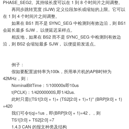
PHASE_SEG2。其持续长度可以在 1 到 8 个时间片之间调整。
再同步跳转宽度
(SJW) 定义位段加长或缩短的上限。它可以
在 1 到 4 个时间片之间调整。
如果在
BS1 而不是 SYNC_SEG 中检测到有效边沿，则 BS1
会延长最多 SJW， 以便延迟采样点。
相反地，如果在
BS2 而不是 SYNC_SEG 中检测到有效边
沿，则 BS2 会缩短最多 SJW， 以便提前发送点。
例子：
假如要配置波特率为
100k，所用单片机的APB时钟为
42MHz，则：
NominalBitTime：1/100000s即10us
t(PCLK)：1/42000000S,即1/42us.
此时只需
((TS1[3:0] + 1)+ (TS2[2:0] + 1)+1)* (BRP[9:0] + 1)
=420
我们可令
t(q)=1us，即(BRP[9:0] + 1)=42，，则
TS1[3:0] + TS2[2:0] =7
1.4.3 CAN 的报文种类及结构