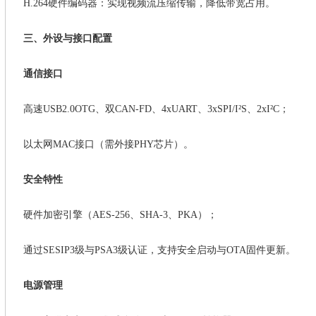
‌H.264硬件编码器‌：实现视频流压缩传输，降低带宽占用。
三、外设与接口配置
‌通信接口
高速
USB2.0OTG、双CAN-FD、4xUART、3xSPI/I²S、2xI²C；
以太网
MAC接口（需外接PHY芯片）。
‌安全特性
硬件加密引擎（
AES-256、SHA-3、PKA）；
通过
SESIP3级与PSA3级认证，支持安全启动与OTA固件更新。
‌电源管理