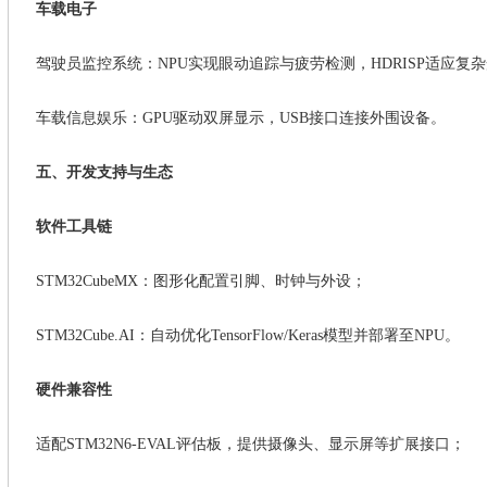
‌车载电子
驾驶员监控系统：
NPU实现眼动追踪与疲劳检测，HDRISP适应复
车载信息娱乐：
GPU驱动双屏显示，USB接口连接外围设备。
五、开发支持与生态
‌软件工具链
STM32CubeMX：图形化配置引脚、时钟与外设；
STM32Cube.AI：自动优化TensorFlow/Keras模型并部署至NPU。
‌硬件兼容性
适配
STM32N6-EVAL评估板，提供摄像头、显示屏等扩展接口；