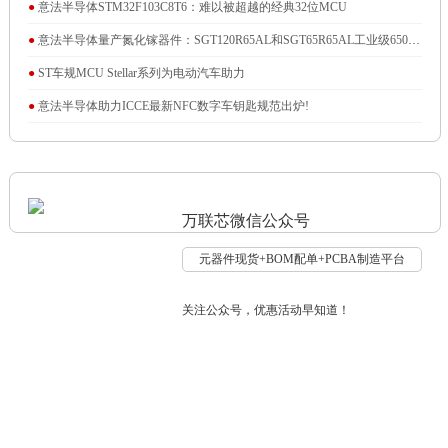
●
意法半导体STM32F103C8T6：难以被超越的经典32位MCU
●
意法半导体量产氮化镓器件：SGT120R65AL和SGT65R65AL工业级650V
常关G-HEMT™晶体管
●
ST车规MCU Stellar系列为电动汽车助力
●
意法半导体助力ICCE最新NFC数字车钥匙规范出炉!
万联芯微信公众号
元器件现货+BOM配单+PCBA制造平台
关注公众号，优惠活动早知道！