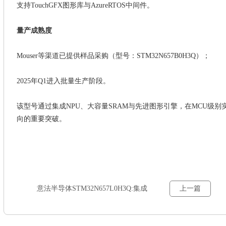
支持
TouchGFX图形库与AzureRTOS中间件。
‌量产成熟度
Mouser等渠道已提供样品采购（型号：STM32N657B0H3Q）；
2025年Q1进入批量生产阶段。
该型号通过集成
NPU、大容量SRAM与先进图形引擎，在MCU级
向的重要突破。
意法半导体STM32N657L0H3Q:集成
上一篇
专用AI加速单元,专为高效计算