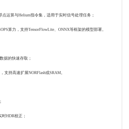
支持单精度浮点运算与Helium指令集，适用于实时信号处理任务；
GOPS算力，支持TensorFlowLite、ONNX等框架的模型部署。
激活数据的快速存取；
口，支持高速扩展NORFlash或SRAM。
；
与实时HDR校正；