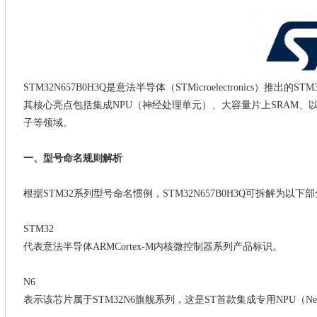
STM32N657B0H3Q是意法半导体（STMicroelectronics）推
其核心亮点包括集成‌NPU（神经处理单元）‌、大容量片上SRA
子等领域。
一、型号命名规则解析
根据
STM32系列型号命名惯例，STM32N657B0H3Q可拆解为以下
‌STM32‌
代表意法半导体
ARMCortex-M内核微控制器系列产品标识。
‌N6‌
表示该芯片属于
STM32N6旗舰系列，这是ST首款集成专用NPU（N