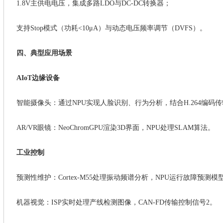
1.8V主供电电压，集成多路LDO与DC-DC转换器；
支持
Stop模式（功耗<10μA）与动态电压频率调节（DVFS）。
四、典型应用场景
‌AIoT边缘设备
智能摄像头：通过
NPU实现人脸识别、行为分析，结合H.264编码
AR/VR眼镜：NeoChromGPU渲染3D界面，NPU处理SLAM算法。
‌工业控制
预测性维护：
Cortex-M55处理振动频谱分析，NPU运行故障预测模
机器视觉：
ISP实时处理产线检测图像，CAN-FD传输控制信号2。