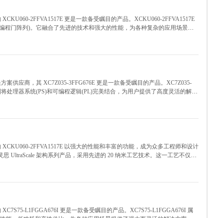
U060-2FFVA1517E 更是一款备受瞩目的产品。XCKU060-2FFVA1517E
GA(现场可编程门阵列)。它融合了先进的技术和强大的性能，为各种复杂的应用场景提
供应商，其 XC7Z035-3FFG676E 更是一款备受瞩目的产品。XC7Z035-
系列，该系列将处理器系统(PS)和可编程逻辑(PL)完美结合，为用户提供了高度灵活的解决
术，在性能、功耗和成本之间实现了出色的平衡。
XCKU060-2FFVA1517E 以强大的性能和丰富的功能，成为众多工程师和设计
赛灵思 UltraScale 架构系列产品，采用先进的 20 纳米工艺技术。这一工艺不仅带
复杂应用提供了可靠的解决方案。
S75-L1FGGA676I 更是一款备受瞩目的产品。XC7S75-L1FGGA676I 属