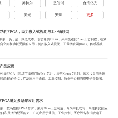
微
英特尔
恩智浦
台湾亿光
美光
安世
更多
本、低功耗FPGA，助力嵌入式视觉与工业物联网
tan-7系列中的一员，是一款低成本、低功耗的FPGA，采用先进的28nm工艺制程，在紧
空间和功耗受限的应用，例如嵌入式视觉、工业物联网(IIoT)、传感器融合
绍与产品应用
出的一款高性能FPGA（现场可编程门阵列）芯片，属于Kintex-7系列。该芯片采用先进
耗和高性能的特点，广泛应用于通信、工业控制、数据中心和消费电子等领域。
边形”FPGA满足多场景应用需求
rtix-7系列中的一款高性能FPGA芯片，采用28nm工艺制造，专为中低功耗、高性价比的应
O接口和灵活的配置能力，广泛应用于通信、工业控制、医疗设备和消费电子等