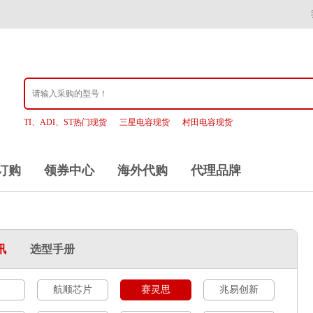
TI、ADI、ST热门现货
三星电容现货
村田电容现货
订购
领券中心
海外代购
代理品牌
讯
选型手册
航顺芯片
赛灵思
兆易创新