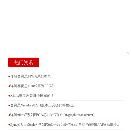
热门资讯
●
详解赛灵思FPGA系列型号
●
详解赛灵思xilinx7系列FPGA
●
Xilinx赛灵思是哪个国家的？
●
赛灵思Vivado 2022.1版本工具链的特性(上）
●
详解xilinx7系列FPGA芯片MGT(Multi-gigabit transceiver)
●
Zynq® UltraScale+™ MPSoC平台为爱信Aisin自动泊车辅助APA系统提供