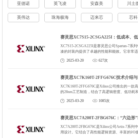
亚德诺
英飞凌
安森美
川土
英伟达
珠海极海
迈来芯
芯科
赛灵思XC7S15-2CSGA225I：低成
XC7S15-2CSGA225I是赛灵思公司Spar
凑的封装内提供了卓越的性能和能效。它非常适合
和网络边缘计算。
2025-03-20
627次
赛灵思XC7K160T-2FFG676C技术介
XC7K160T-2FFG676C是Xilinx公司推
的28nm工艺制造，结合了高逻辑密度、低功
2025-03-20
1085次
赛灵思XC7A200T-2FBG676C：“六
XC7A200T-2FBG676C是Xilinx公司A
用设计。它结合了高性能逻辑资源、丰富的I/
领域。